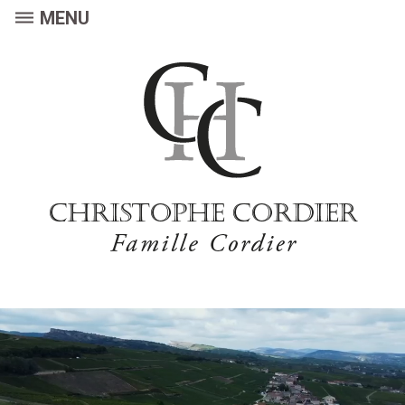
dehaze
MENU